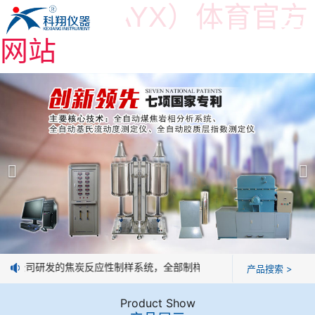
爱游戏（AYX）体育官方
网站
爱游戏（AYX）体育官方网站
产品展示
＞
公司简介
爱游戏（AYX）体育官方网站-AYX.COM
爱游戏（AYX）体育官方网站
焦化行业检测及优化配煤设备
企业业绩
球团矿/烧结矿/块矿高温冶金性能检测系统
技术交流
烧结/球团优化配矿研究设备
：我公司研发的焦炭反应性制样系统，全部制样过程机械化操作，没有人
视频观赏
产品搜索 >
高炉配吹煤检测设备
Product Show
标准下载