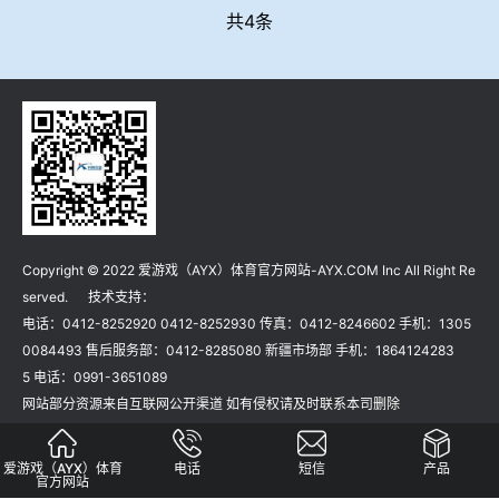
共4条
Copyright © 2022 爱游戏（AYX）体育官方网站-AYX.COM Inc All Right Re
served. 技术支持：
电话：0412-8252920 0412-8252930 传真：0412-8246602 手机：1305
0084493 售后服务部：0412-8285080 新疆市场部 手机：1864124283
5 电话：0991-3651089
网站部分资源来自互联网公开渠道 如有侵权请及时联系本司删除
爱游戏（AYX）体育
电话
短信
产品
官方网站