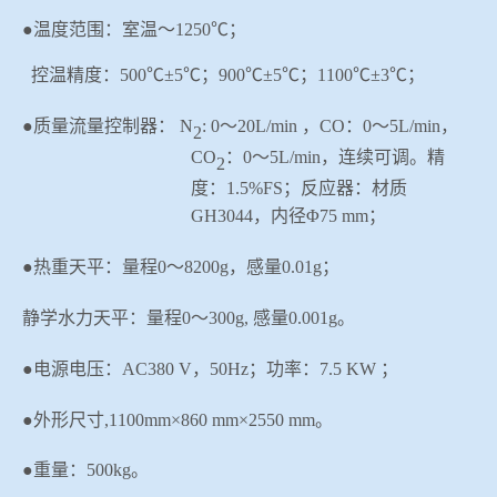
●温度范围：室温～1250℃；
控温精度：
500℃±5℃；900℃±5℃；1100℃±3℃；
●质量流量控制器：
N
:
0～20
L/min
，
CO
：
0～5
L/min
，
2
CO
：
0～5
L/min
，连续可调。精
2
度：
1.5%FS；
反应器：材质
GH3044，内径Φ
75 mm
；
●热重天平：量程0～8200g，感量0.01g；
静学水力天平：量程
0～300g, 感量0.001g。
●电源电压：
AC
380
V
，
50Hz
；功率：
7.5
KW
；
●外形尺寸,1100mm×860 mm×2550 mm。
●重量：500kg。