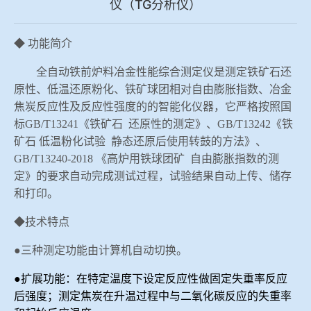
仪（TG分析仪）
冶金渣、保护渣等高温物性检测设备
企业荣誉
◆
功能简介
冶金石灰活性度测定仪
爱游戏（AYX）体育官方网站-AYX.COM
全自动铁前炉料冶金性能综合测定仪是测定铁矿石还
原性、低温还原粉化、铁矿球团相对自由膨胀指数、冶金
矿石、焦炭物理检测及制样设备
焦炭反应性及反应性强度的的智能化仪器，它严格按照国
标
GB/T13241《铁矿石 还原性的测定》、GB/T13242《铁
工业分析、测硫仪等
矿石 低温粉化试验 静态还原后使用转鼓的方法》、
GB/T13240-2018 《高炉用铁球团矿 自由膨胀指数的测
定》的要求自动完成测试过程，试验结果自动上传、储存
和打印。
◆技术特点
●三种测定功能由计算机自动切换。
●扩展功能：在特定温度下设定反应性做固定失重率反应
后强度；测定焦炭在升温过程中与二氧化碳反应的失重率