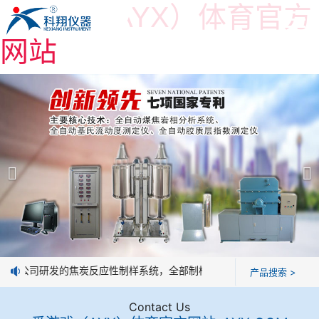
爱游戏（AYX）体育官方
网站
爱游戏（AYX）体育官方网站
产品展示
＞
公司简介
爱游戏（AYX）体育官方网站-AYX.COM
爱游戏（AYX）体育官方网站
焦化行业检测及优化配煤设备
企业业绩
球团矿/烧结矿/块矿高温冶金性能检测系统
技术交流
烧结/球团优化配矿研究设备
：我公司研发的焦炭反应性制样系统，全部制样过程机械化操作，没有人
视频观赏
产品搜索 >
高炉配吹煤检测设备
Contact Us
标准下载