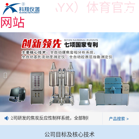
爱游戏（AYX）体育官方
网站
爱游戏（AYX）体育官方网站
产品展示
＞
公司简介
爱游戏（AYX）体育官方网站-AYX.COM
爱游戏（AYX）体育官方网站
焦化行业检测及优化配煤设备
企业业绩
球团矿/烧结矿/块矿高温冶金性能检测系统
技术交流
烧结/球团优化配矿研究设备
：我公司研发的焦炭反应性制样系统，全部制样过程机械化操作，没有人
视频观赏
产品搜索 >
高炉配吹煤检测设备
标准下载
公司目标及核心技术